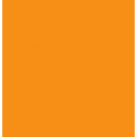
Антиоксиданты, антигипоксанты