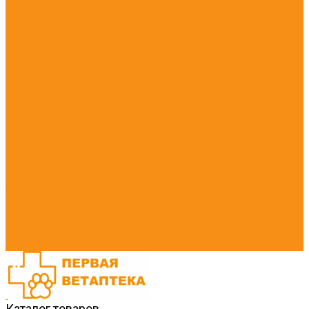
Косметика и Гигиена
Воск и крем для лап
Груминг
Разное
Шампуни
Пасты для вывода шерсти
Игрушки
Расходные материалы
Вакцины
Бренды
Компания
Новости
Статьи
Отзывы
Политика конфиденциальности
Лицензия
Контакты
Каталог товаров