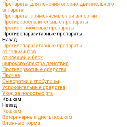
Препараты для лечения опорно-двигательного
аппарата
Препараты, применяемые при аллергии
Противовоспалительные препараты
Противогрибковые препараты
Противопаразитарные препараты
Назад
Противопаразитарные препараты
от гельминтов
от клещей и блох
широкого спектра действия
Противорвотные средства
Прочее
Сыворотки и глобулины
Успокоительные средства
Уход за полостью рта
Кошкам
Назад
Кошкам
Ветеринарные диеты кошкам
Влажные корма