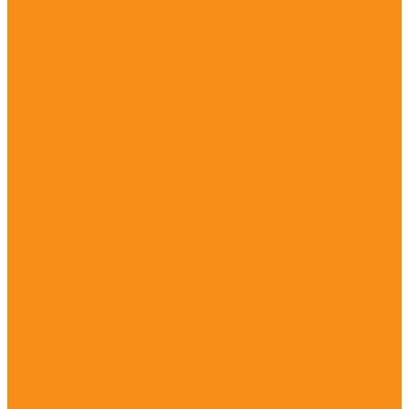
Каталог товаров
Ветеринарные препараты
Анестезия, седативные средства
Сердечно-сосудистые средства
Антибактериальные
Антиоксиданты, антигипоксанты
Вакцины
Витаминно-минеральные препараты
Гомеопатические
Гормональные
Дезинфицирующие средства
Дерматология
Иммунные препараты и пробиотики
Лекарства для ушей
Растворы
Офтальмологические средства
Препараты для лечения ЖКТ и печени
Препараты для лечения мочеполовой системы
Препараты для лечения опорно-двигательного
аппарата
Препараты, применяемые при аллергии