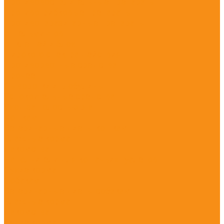
Противовоспалительные препараты
Противогрибковые препараты
Противопаразитарные препараты
от гельминтов
от клещей и блох
широкого спектра действия
Противорвотные средства
Прочее
Сыворотки и глобулины
Успокоительные средства
Уход за полостью рта
Кошкам
Ветеринарные диеты кошкам
Влажные корма
Лакомства
Наполнители для кошачьих туалетов
Сухие корма
Собакам
Ветеринарные диеты собакам
Влажные корма
Лакомства
Сухие корма