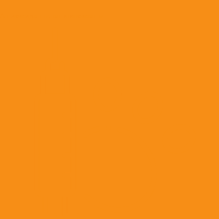
Антиоксиданты, антигипоксанты