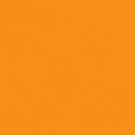
от гельминтов
от клещей и блох
широкого спектра действия