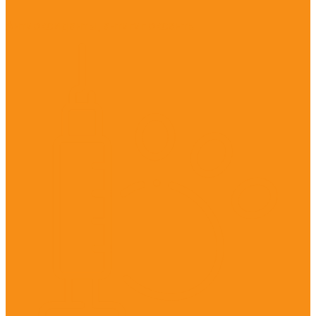
Антиоксиданты, антигипоксанты