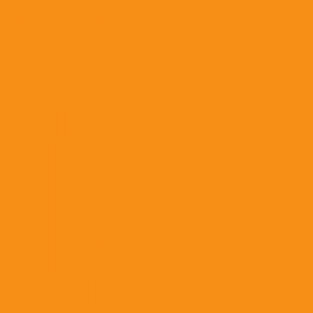
Антиоксиданты, антигипоксанты