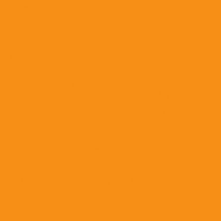
от гельминтов
от клещей и блох
широкого спектра действия