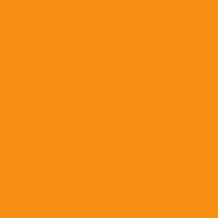
Антиоксиданты, антигипоксанты