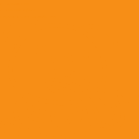
от гельминтов
от клещей и блох
широкого спектра действия