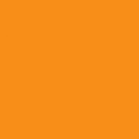
от гельминтов
от клещей и блох
широкого спектра действия