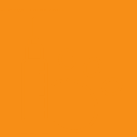
Антиоксиданты, антигипоксанты