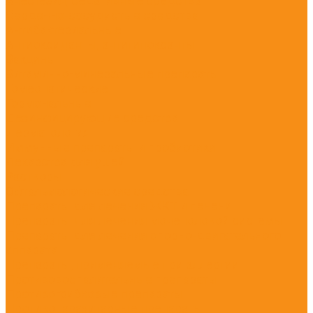
Анестезия, седативные средства
Сердечно-сосудистые средства
Антибактериальные
Антиоксиданты, антигипоксанты
Вакцины
Витаминно-минеральные препараты
Гомеопатические
Гормональные
Дезинфицирующие средства
Дерматология
Иммунные препараты и пробиотики
Лекарства для ушей
Растворы
Офтальмологические средства
Препараты для лечения ЖКТ и печени
Препараты для лечения мочеполовой системы
Препараты для лечения опорно-двигательного
аппарата
Препараты, применяемые при аллергии
Противовоспалительные препараты
Противогрибковые препараты
Противопаразитарные препараты