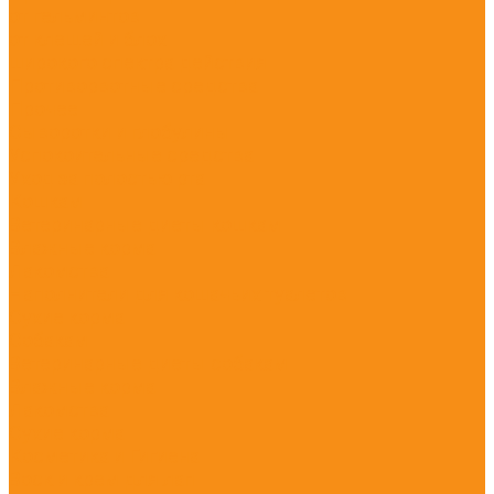
от гельминтов
от клещей и блох
широкого спектра действия
Противорвотные средства
Прочее
Сыворотки и глобулины
Успокоительные средства
Уход за полостью рта
Кошкам
Ветеринарные диеты кошкам
Влажные корма
Лакомства
Наполнители для кошачьих туалетов
Сухие корма
Собакам
Ветеринарные диеты собакам
Влажные корма
Лакомства
Сухие корма
Косметика и Гигиена
Воск и крем для лап