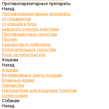
Противопаразитарные препараты
Назад
Противопаразитарные препараты
от гельминтов
от клещей и блох
широкого спектра действия
Противорвотные средства
Прочее
Сыворотки и глобулины
Успокоительные средства
Уход за полостью рта
Кошкам
Назад
Кошкам
Ветеринарные диеты кошкам
Влажные корма
Лакомства
Наполнители для кошачьих туалетов
Сухие корма
Собакам
Назад