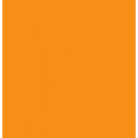
Антиоксиданты, антигипоксанты