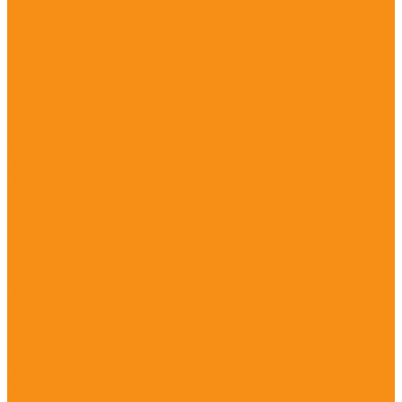
от гельминтов
от клещей и блох
широкого спектра действия
Противорвотные средства
Прочее
Сыворотки и глобулины
Успокоительные средства
Уход за полостью рта
Кошкам
Ветеринарные диеты кошкам
Влажные корма
Лакомства
Наполнители для кошачьих туалетов
Сухие корма
Собакам
Ветеринарные диеты собакам
Влажные корма
Лакомства
Сухие корма
Косметика и Гигиена
Воск и крем для лап