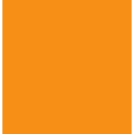
Анестезия, седативные средства
Сердечно-сосудистые средства
Антибактериальные
Антиоксиданты, антигипоксанты
Вакцины
Витаминно-минеральные препараты
Гомеопатические
Гормональные
Дезинфицирующие средства
Дерматология
Иммунные препараты и пробиотики
Лекарства для ушей
Растворы
Офтальмологические средства
Препараты для лечения ЖКТ и печени
Препараты для лечения мочеполовой системы
Препараты для лечения опорно-двигательного
аппарата
Препараты, применяемые при аллергии
Противовоспалительные препараты
Противогрибковые препараты
Противопаразитарные препараты