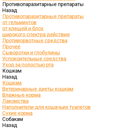
Противопаразитарные препараты
Назад
Противопаразитарные препараты
от гельминтов
от клещей и блох
широкого спектра действия
Противорвотные средства
Прочее
Сыворотки и глобулины
Успокоительные средства
Уход за полостью рта
Кошкам
Назад
Кошкам
Ветеринарные диеты кошкам
Влажные корма
Лакомства
Наполнители для кошачьих туалетов
Сухие корма
Собакам
Назад