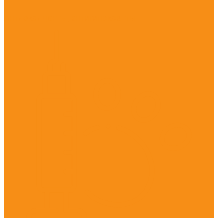
Антиоксиданты, антигипоксанты