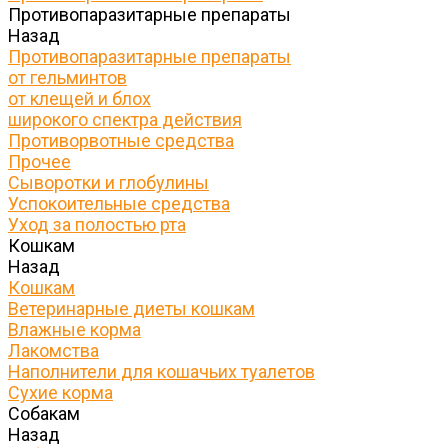
Противопаразитарные препараты
Назад
Противопаразитарные препараты
от гельминтов
от клещей и блох
широкого спектра действия
Противорвотные средства
Прочее
Сыворотки и глобулины
Успокоительные средства
Уход за полостью рта
Кошкам
Назад
Кошкам
Ветеринарные диеты кошкам
Влажные корма
Лакомства
Наполнители для кошачьих туалетов
Сухие корма
Собакам
Назад