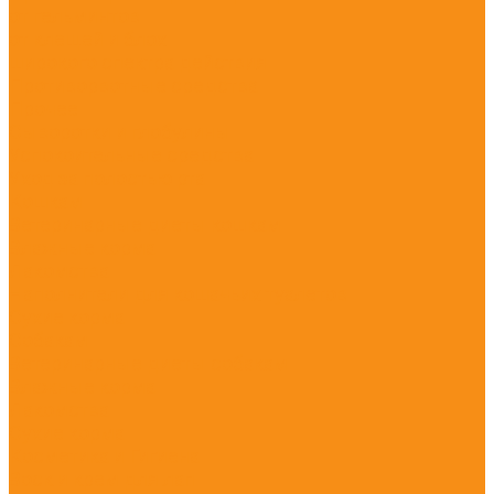
от гельминтов
от клещей и блох
широкого спектра действия
Противорвотные средства
Прочее
Сыворотки и глобулины
Успокоительные средства
Уход за полостью рта
Кошкам
Ветеринарные диеты кошкам
Влажные корма
Лакомства
Наполнители для кошачьих туалетов
Сухие корма
Собакам
Ветеринарные диеты собакам
Влажные корма
Лакомства
Сухие корма
Косметика и Гигиена
Воск и крем для лап