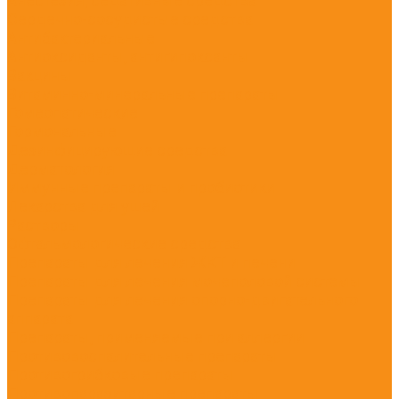
Анестезия, седативные средства
Сердечно-сосудистые средства
Антибактериальные
Антиоксиданты, антигипоксанты
Вакцины
Витаминно-минеральные препараты
Гомеопатические
Гормональные
Дезинфицирующие средства
Дерматология
Иммунные препараты и пробиотики
Лекарства для ушей
Растворы
Офтальмологические средства
Препараты для лечения ЖКТ и печени
Препараты для лечения мочеполовой системы
Препараты для лечения опорно-двигательного
аппарата
Препараты, применяемые при аллергии
Противовоспалительные препараты
Противогрибковые препараты
Противопаразитарные препараты