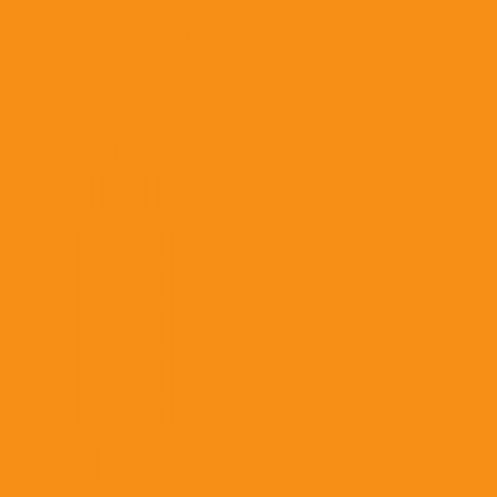
Антиоксиданты, антигипоксанты