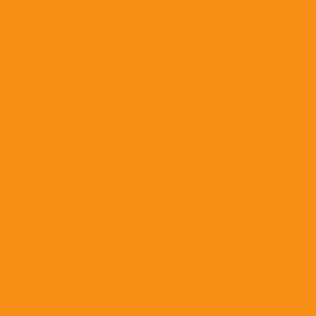
от гельминтов
от клещей и блох
широкого спектра действия