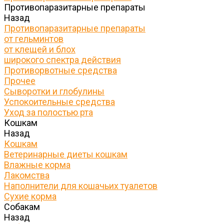
Противопаразитарные препараты
Назад
Противопаразитарные препараты
от гельминтов
от клещей и блох
широкого спектра действия
Противорвотные средства
Прочее
Сыворотки и глобулины
Успокоительные средства
Уход за полостью рта
Кошкам
Назад
Кошкам
Ветеринарные диеты кошкам
Влажные корма
Лакомства
Наполнители для кошачьих туалетов
Сухие корма
Собакам
Назад