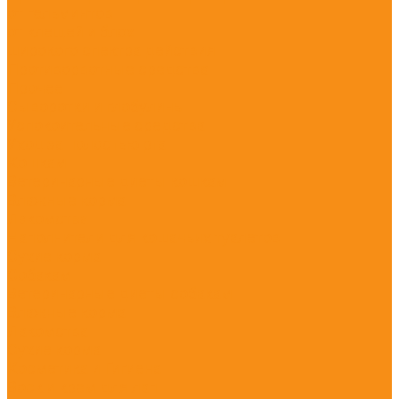
от гельминтов
от клещей и блох
широкого спектра действия
Противорвотные средства
Прочее
Сыворотки и глобулины
Успокоительные средства
Уход за полостью рта
Кошкам
Ветеринарные диеты кошкам
Влажные корма
Лакомства
Наполнители для кошачьих туалетов
Сухие корма
Собакам
Ветеринарные диеты собакам
Влажные корма
Лакомства
Сухие корма
Косметика и Гигиена
Воск и крем для лап