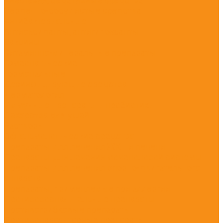
Анестезия, седативные средства
Сердечно-сосудистые средства
Антибактериальные
Антиоксиданты, антигипоксанты
Вакцины
Витаминно-минеральные препараты
Гомеопатические
Гормональные
Дезинфицирующие средства
Дерматология
Иммунные препараты и пробиотики
Лекарства для ушей
Растворы
Офтальмологические средства
Препараты для лечения ЖКТ и печени
Препараты для лечения мочеполовой системы
Препараты для лечения опорно-двигательного
аппарата
Препараты, применяемые при аллергии
Противовоспалительные препараты
Противогрибковые препараты
Противопаразитарные препараты