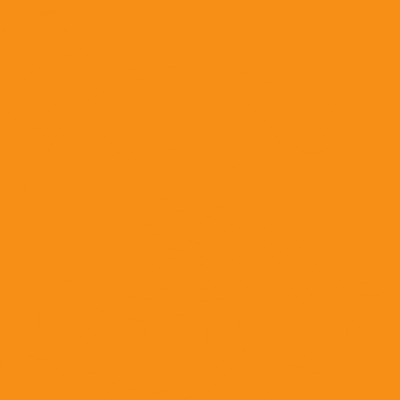
от гельминтов
от клещей и блох
широкого спектра действия