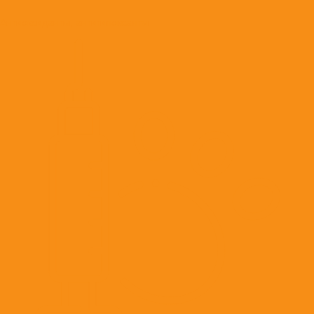
Антиоксиданты, антигипоксанты