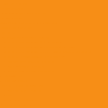
Гомеопатические
Гормональные
Дезинфицирующие средства
Дерматология
Иммунные препараты и пробиотики
Лекарства для ушей
Растворы
Офтальмологические средства
Препараты для лечения ЖКТ и печени
Препараты для лечения мочеполовой системы
Препараты для лечения опорно-двигательного аппарата
Препараты, применяемые при аллергии
Противовоспалительные препараты
Противогрибковые препараты
Противопаразитарные препараты
от гельминтов
от клещей и блох
широкого спектра действия
Противорвотные средства
Прочее
Сыворотки и глобулины
Успокоительные средства