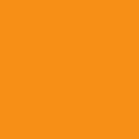
Уход за полостью рта
Кошкам
Ветеринарные диеты кошкам
Влажные корма
Лакомства
Наполнители для кошачьих туалетов
Сухие корма
Собакам
Ветеринарные диеты собакам
Влажные корма
Лакомства
Сухие корма
Косметика и Гигиена
Воск и крем для лап
Груминг
Разное
Шампуни
Пасты для вывода шерсти
Игрушки
Расходные материалы
Вакцины
Бренды
Компания