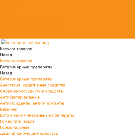
Новости
Статьи
Отзывы
Политика конфиденциальности
Лицензия
Контакты
Каталог товаров
Назад
Каталог товаров
Ветеринарные препараты
Назад
Ветеринарные препараты
Анестезия, седативные средства
Сердечно-сосудистые средства
Антибактериальные
Антиоксиданты, антигипоксанты
Вакцины
Витаминно-минеральные препараты
Гомеопатические
Гормональные
Дезинфицирующие средства