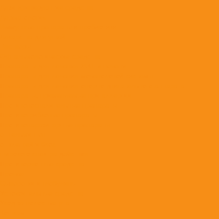
Дезинфицирующие средства
Дерматология
Иммунные препараты и пробиотики
Лекарства для ушей
Растворы
Офтальмологические средства
Препараты для лечения ЖКТ и печени
Препараты для лечения мочеполовой системы
Препараты для лечения опорно-двигательного аппарата
Препараты, применяемые при аллергии
Противовоспалительные препараты
Противогрибковые препараты
Противопаразитарные препараты
от гельминтов
от клещей и блох
широкого спектра действия
Противорвотные средства
Прочее
Сыворотки и глобулины
Успокоительные средства
Уход за полостью рта
Кошкам