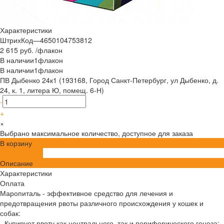
Характеристики
ШтрихКод
—
4650104753812
2 615 руб.
/
флакон
В наличии
1
флакон
В наличии
1
флакон
ПВ Дыбенко 24к1 (193168, Город Санкт-Петербург, ул Дыбенко, д.
24, к. 1, литера Ю, помещ. 6-Н)
-
+
×
Выбрано максимальное количество, доступное для заказа
В корзину
ДОБАВЛЕНО
Описание
Характеристики
Оплата
Маропиталь - эффективное средство для лечения и
предотвращения рвоты различного происхождения у кошек и
собак:
- Купирует рвоту как центрального, так и периферического генеза;