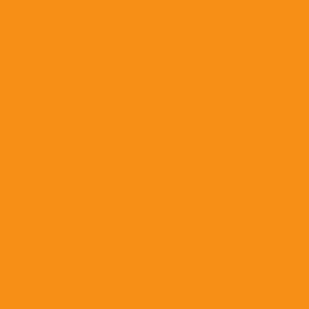
Ветеринарные диеты кошкам
Влажные корма
Лакомства
Наполнители для кошачьих туалетов
Сухие корма
Собакам
Ветеринарные диеты собакам
Влажные корма
Лакомства
Сухие корма
Косметика и Гигиена
Воск и крем для лап
Груминг
Разное
Шампуни
Пасты для вывода шерсти
Игрушки
Расходные материалы
Вакцины
Бренды
Компания
Новости
Статьи