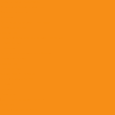
Сыворотки и глобулины
Успокоительные средства
Уход за полостью рта
Кошкам
Ветеринарные диеты кошкам
Влажные корма
Лакомства
Наполнители для кошачьих туалетов
Сухие корма
Собакам
Ветеринарные диеты собакам
Влажные корма
Лакомства
Сухие корма
Косметика и Гигиена
Воск и крем для лап
Груминг
Разное
Шампуни
Пасты для вывода шерсти
Игрушки
Расходные материалы
Вакцины