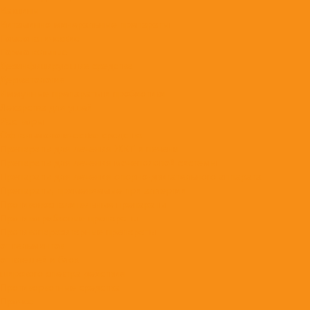
Вакцины
Витаминно-минеральные препараты
Гомеопатические
Гормональные
Дезинфицирующие средства
Дерматология
Иммунные препараты и пробиотики
Лекарства для ушей
Растворы
Офтальмологические средства
Препараты для лечения ЖКТ и печени
Препараты для лечения мочеполовой системы
Препараты для лечения опорно-двигательного аппарата
Препараты, применяемые при аллергии
Противовоспалительные препараты
Противогрибковые препараты
Противопаразитарные препараты
от гельминтов
от клещей и блох
широкого спектра действия
Противорвотные средства
Прочее