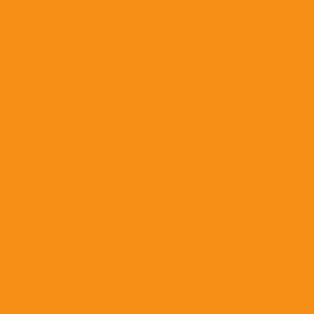
Вакцины
Витаминно-минеральные препараты
Гомеопатические
Гормональные
Дезинфицирующие средства
Дерматология
Иммунные препараты и пробиотики
Лекарства для ушей
Растворы
Офтальмологические средства
Препараты для лечения ЖКТ и печени
Препараты для лечения мочеполовой системы
Препараты для лечения опорно-двигательного аппарата
Препараты, применяемые при аллергии
Противовоспалительные препараты
Противогрибковые препараты
Противопаразитарные препараты
от гельминтов
от клещей и блох
широкого спектра действия
Противорвотные средства
Прочее