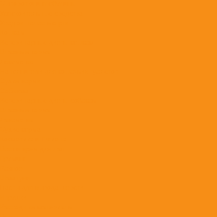
Сыворотки и глобулины
Успокоительные средства
Уход за полостью рта
Кошкам
Ветеринарные диеты кошкам
Влажные корма
Лакомства
Наполнители для кошачьих туалетов
Сухие корма
Собакам
Ветеринарные диеты собакам
Влажные корма
Лакомства
Сухие корма
Косметика и Гигиена
Воск и крем для лап
Груминг
Разное
Шампуни
Пасты для вывода шерсти
Игрушки
Расходные материалы
Вакцины