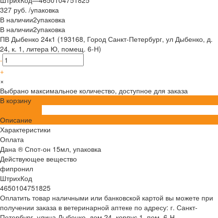
327 руб.
/
упаковка
В наличии
2
упаковка
В наличии
2
упаковка
ПВ Дыбенко 24к1 (193168, Город Санкт-Петербург, ул Дыбенко, д.
24, к. 1, литера Ю, помещ. 6-Н)
-
+
×
Выбрано максимальное количество, доступное для заказа
В корзину
ДОБАВЛЕНО
Описание
Характеристики
Оплата
Дана ® Спот-он 15мл, упаковка
Действующее вещество
фипронил
ШтрихКод
4650104751825
Оплатить товар наличными или банковской картой вы можете при
получении заказа в ветеринарной аптеке по адресу: г. Санкт-
Петербург, улица Дыбенко, дом 24, корпус 1, пом. 6-Н .