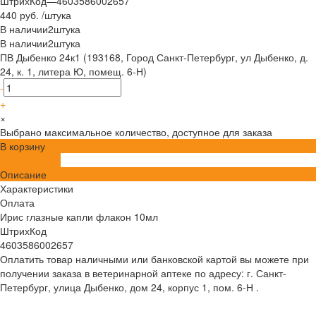
ШтрихКод
—
4603586002657
440 руб.
/
штука
В наличии
2
штука
В наличии
2
штука
ПВ Дыбенко 24к1 (193168, Город Санкт-Петербург, ул Дыбенко, д.
24, к. 1, литера Ю, помещ. 6-Н)
-
+
×
Выбрано максимальное количество, доступное для заказа
В корзину
ДОБАВЛЕНО
Описание
Характеристики
Оплата
Ирис глазные капли флакон 10мл
ШтрихКод
4603586002657
Оплатить товар наличными или банковской картой вы можете при
получении заказа в ветеринарной аптеке по адресу: г. Санкт-
Петербург, улица Дыбенко, дом 24, корпус 1, пом. 6-Н .