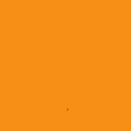
Антибактериальные
Антиоксиданты, антигипоксанты
Вакцины
Витаминно-минеральные препараты
Гомеопатические
Гормональные
Дезинфицирующие средства
Дерматология
Иммунные препараты и пробиотики
Лекарства для ушей
Растворы
Офтальмологические средства
Препараты для лечения ЖКТ и печени
Препараты для лечения мочеполовой системы
Препараты для лечения опорно-двигательного аппарата
Препараты, применяемые при аллергии
Противовоспалительные препараты
Противогрибковые препараты
Противопаразитарные препараты
от гельминтов
от клещей и блох
широкого спектра действия