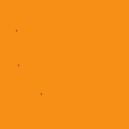
Противорвотные средства
Прочее
Сыворотки и глобулины
Успокоительные средства
Уход за полостью рта
Кошкам
Ветеринарные диеты кошкам
Влажные корма
Лакомства
Наполнители для кошачьих туалетов
Сухие корма
Собакам
Ветеринарные диеты собакам
Влажные корма
Лакомства
Сухие корма
Косметика и Гигиена
Воск и крем для лап
Груминг
Разное
Шампуни
Пасты для вывода шерсти
Игрушки