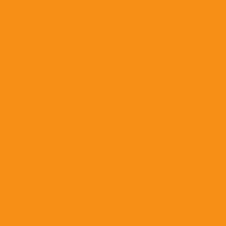
Антиоксиданты, антигипоксанты