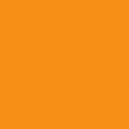
от гельминтов
от клещей и блох
широкого спектра действия