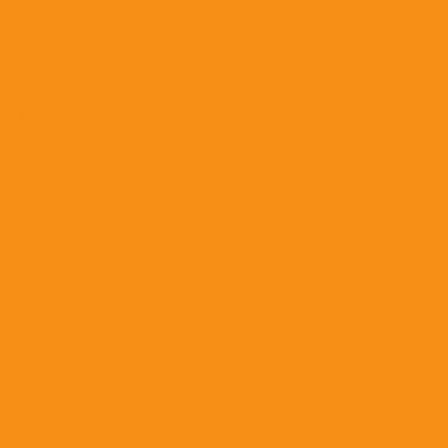
от гельминтов
от клещей и блох
широкого спектра действия