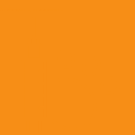
Антиоксиданты, антигипоксанты